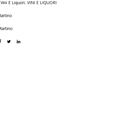
:
Vini E Liquori
,
VINI E LIQUORI
Martino
artino