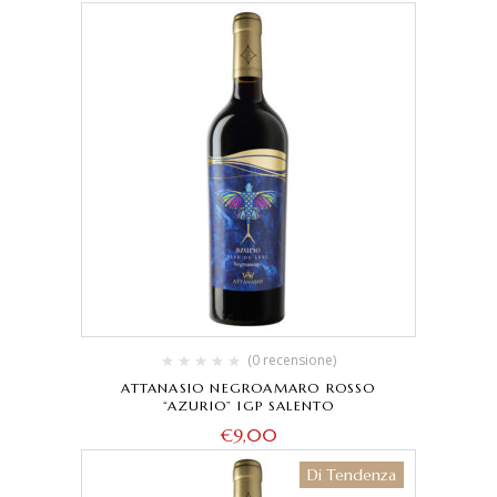
(0 recensione)
ATTANASIO NEGROAMARO ROSSO
“AZURIO” IGP SALENTO
€
9,00
Di Tendenza