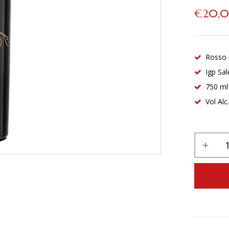
€
20,
Rosso 
Igp Sa
750 ml
Vol Alc