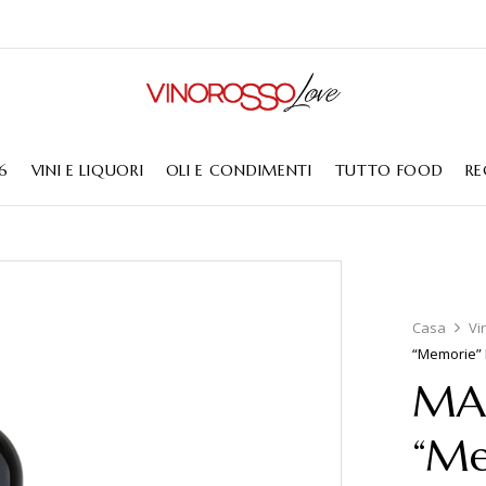
6
VINI E LIQUORI
OLI E CONDIMENTI
TUTTO FOOD
RE
Casa
Vi
“Memorie” 
MAR
“Me