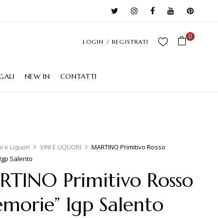
0
LOGIN / REGISTRATI
GALI
NEW IN
CONTATTI
ni e Liquori
VINI E LIQUORI
MARTINO Primitivo Rosso
Igp Salento
TINO Primitivo Rosso
morie” Igp Salento