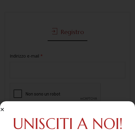
Registro
Indirizzo e-mail
*
UNISCITI A NOI!
Your personal data will be used to support your experience
throughout this website, to manage access to your
account, and for other purposes described in our
privacy