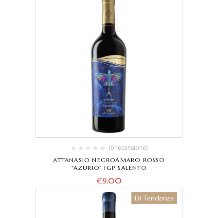
(0 recensione)
ATTANASIO NEGROAMARO ROSSO
“AZURIO” IGP SALENTO
€
9,00
Di Tendenza