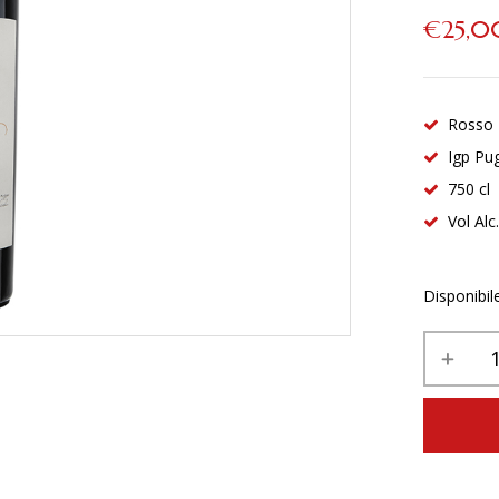
€
25,0
Rosso 
Igp Pug
750 cl
Vol Alc
Disponibil