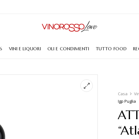
6
VINI E LIQUORI
OLI E CONDIMENTI
TUTTO FOOD
RE
Casa
Vi
Igp Puglia
ATT
“Atl