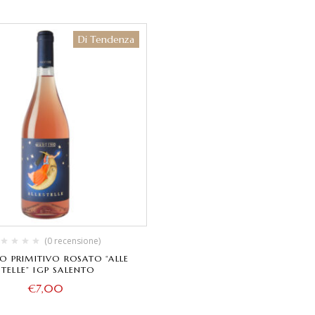
Di Tendenza
(0 recensione)
O PRIMITIVO ROSATO “ALLE
STELLE” IGP SALENTO
€
7,00