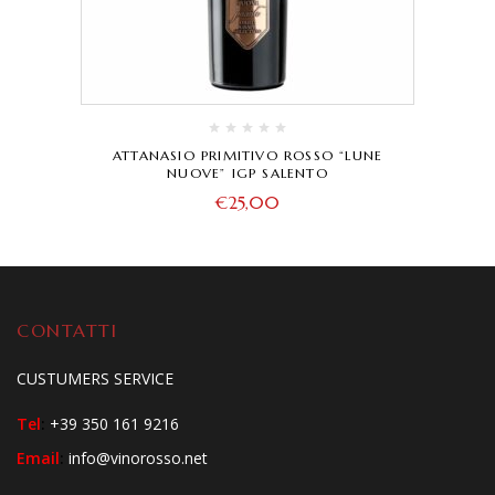
ATTANASIO PRIMITIVO ROSSO “LUNE
NUOVE” IGP SALENTO
€
25,00
CONTATTI
CUSTUMERS SERVICE
Tel
:
+39 350 161 9216
Email
:
info@vinorosso.net