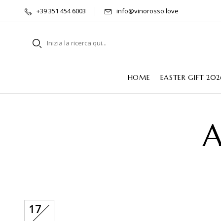
+39 351 454 6003
info@vinorosso.love
HOME
EASTER GIFT 202
A
17