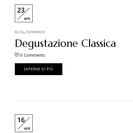
23
APR
,
BLOG
ESPERIENZE
Degustazione Classica
0
Comments
SAPERNE DI PIÙ
16
APR