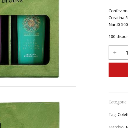
Confezione 
Coratina 5
Nard0 500
100 disponi
Categoria
Tag:
Colet
Marchio:
M