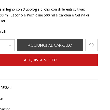
in legno con 3 tipologie di olio con differenti cultivar:
00 ml, Leccino e Pechioline 500 ml e Carolea e Cellina di
 ml
bili
AGGIUNGI AL CARRELLO
ACQUISTA SUBITO
:
REGALI
te
artino