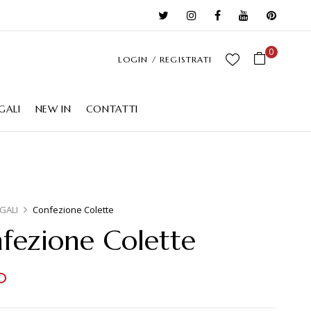
0
LOGIN / REGISTRATI
GALI
NEW IN
CONTATTI
GALI
Confezione Colette
fezione Colette
0