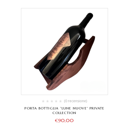
UNISCITI A NOI!
(0 recensione)
PORTA BOTTIGLIA ”LUNE NUOVE” PRIVATE
COLLECTION
Per te subito un buono sconto del 5%!
€
90,00