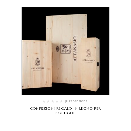
Iscriviti alla nostra newsletter per essere il primo a
conoscere le offerte esclusive. Riceverai subito un buono
sconto del 5% di benvenuto da utilizzare sul primo ordine.
Invia
(0 recensione)
CONFEZIONI REGALO IN LEGNO PER
BOTTIGLIE