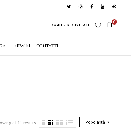
0
LOGIN / REGISTRATI
GALI
NEW IN
CONTATTI
Popolarità
owing all 11 results